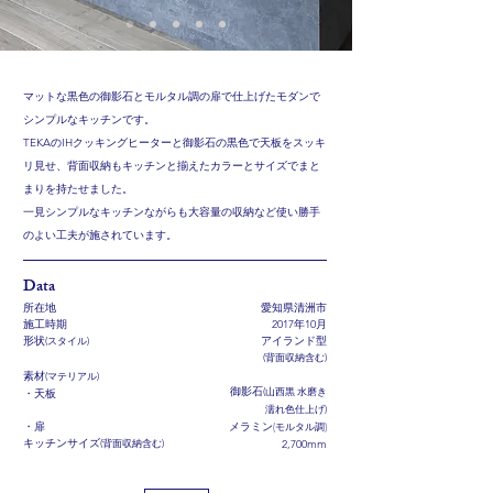
マットな黒色の御影石とモルタル調の扉で仕上げたモダンで
シンプルなキッチンです。
TEKAのIHクッキングヒーターと御影石の黒色で天板を
スッキ
リ見せ、背面収納もキッチンと揃えたカラーとサイズでまと
まりを持たせました。
​一見シンプルなキッチンながらも大容量の収納など使い勝手
のよい工夫が施されています。
​Data
所在地
愛知県清洲市
​施工時期
​2017年10月
形状
(スタイル)
​アイランド型
(背面収納含む)
素材
(マテリアル)
​御影石
(山西黒 水磨き
・天板
濡れ色仕上げ)
​メラミン
​・扉
(モルタル調)
キッチンサイズ
​(背面収納含む)
2,700mm​