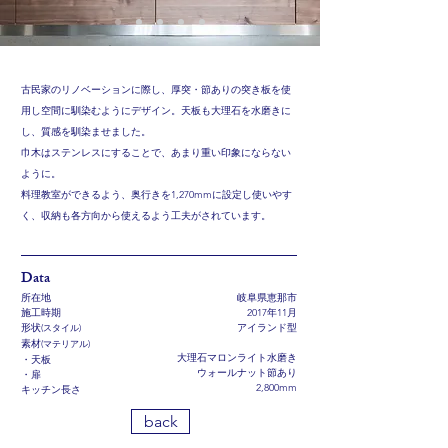
古民家のリノベーションに際し、厚突・節ありの突き板を使
用し空間に馴染むようにデザイン。
天板も大理石を水磨きに
し、質感を馴染ませました。
巾木はステンレスにすることで、あまり重い印象にならない
ように。
料理教室ができるよう、奥行きを1,270mmに設定し使いやす
く、収納も各方向から使えるよう工夫がされています。
​Data
所在地
岐阜県恵那市
​施工時期
​2017年11月
形状
(スタイル)
​アイランド型
素材
(マテリアル)
大理石マロンライト水磨き
・天板
ウォールナット節あり
​・扉
2,800
mm​
キッチン長さ
back