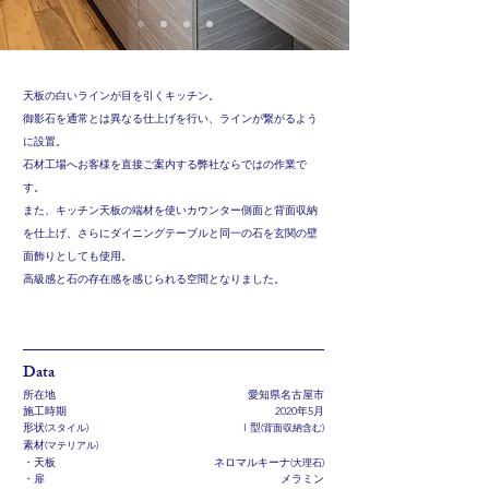
天板の白いラインが目を引くキッチン。
御影石を通常とは異なる仕上げを行い、ラインが繋がるよう
に設置。
石材工場へお客様を直接ご案内する弊社ならではの作業で
す。
​また、キッチン天板の端材を使いカウンター側面と背面収納
を仕上げ、さらに
ダイニングテーブルと同一の石を玄関の壁
面飾りとしても使用。
​高級感と石の存在感を感じられる空間となりました。
​Data
所在地
愛知県名古屋市
​施工時期
​2020年5月
形状
(スタイル)
​I 型
(背面収納含む)
素材
(マテリアル)
・天板
ネロマルキーナ
(大理石)
・扉
メラミン